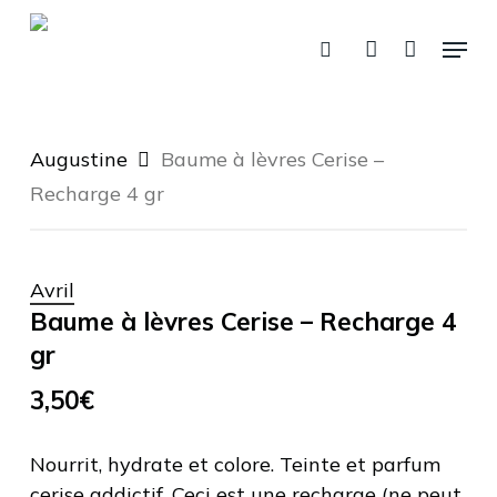
Fermer
Skip
Panier
le
Menu
panier
to
recherche
account
main
content
Augustine
Baume à lèvres Cerise –
Recharge 4 gr
Avril
Baume à lèvres Cerise – Recharge 4
gr
3,50
€
Nourrit, hydrate et colore. Teinte et parfum
cerise addictif. Ceci est une recharge (ne peut