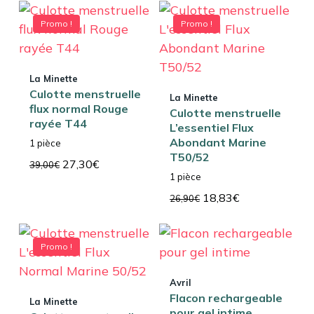
initial
actuel
initial
actuel
était :
est :
était :
est :
Promo !
Promo !
39,00€.
27,30€.
39,00€.
27,30€.
La Minette
Culotte menstruelle
La Minette
flux normal Rouge
Culotte menstruelle
rayée T44
L’essentiel Flux
Abondant Marine
1 pièce
T50/52
Le
Le
27,30
€
39,00
€
1 pièce
prix
prix
initial
actuel
Le
Le
18,83
€
26,90
€
était :
est :
prix
prix
39,00€.
27,30€.
initial
actuel
était :
est :
Promo !
26,90€.
18,83€.
Avril
Flacon rechargeable
La Minette
pour gel intime