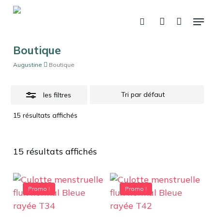
Skip
Menu
to
Close
recherche
account
Panier
Fermer
le
main
Filters
panier
content
Boutique
Augustine
Boutique
les filtres
15 résultats affichés
15 résultats affichés
Promo !
Promo !