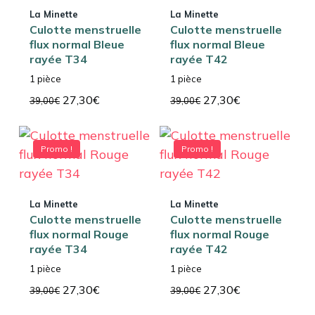
La Minette
La Minette
Culotte menstruelle
Culotte menstruelle
flux normal Bleue
flux normal Bleue
rayée T34
rayée T42
1 pièce
1 pièce
Le
Le
Le
Le
27,30
€
27,30
€
39,00
€
39,00
€
prix
prix
prix
prix
initial
actuel
initial
actuel
était :
est :
était :
est :
Promo !
Promo !
39,00€.
27,30€.
39,00€.
27,30€.
La Minette
La Minette
Culotte menstruelle
Culotte menstruelle
flux normal Rouge
flux normal Rouge
rayée T34
rayée T42
1 pièce
1 pièce
Le
Le
Le
Le
27,30
€
27,30
€
39,00
€
39,00
€
prix
prix
prix
prix