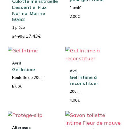
Culotte menstruelle
L’essentiel Flux
1 unité
Normal Marine
2,00
€
50/52
1 pièce
Le
Le
17,43
€
24,90
€
prix
prix
initial
actuel
était :
est :
24,90€.
17,43€.
Avril
Gel Intime
Avril
Gel Intime à
Bouteille de 200 ml
reconstituer
5,00
€
200 ml
4,00
€
Alterosac