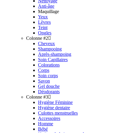
Nettoyage
Anti-âge
Maquillage
Yeux
Lèvres
Teint
Ongles
Colonne #2
Cheveux
Shampooing
Après-shampoing
Soin Capillaires
Colorations
Corps
Soin corps
Savon
Gel douche
Déodorants
Colonne #3
Hygiène Féminine
Hygiène dentaire
Culottes menstruelles
Accessoires
Homme
Bébé