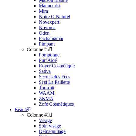
Maison Matine
Manucurist
Mira
Noire O Naturel
Novexpert
Novoma
Oden
Pachamamaï
Pimpant
Colonne #5
Pomponne
Pur’Aloé
Royer Cosmétique
Sativa
Secrets des Fées
Si si La Paillette
Toofruit
WAAM
Z&MA
Zofé Cosmétiques
Beauté
Colonne #1
Visage
Soin visage
Démaquillage