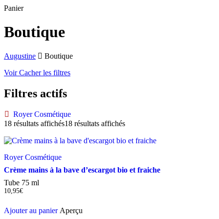
Fermer
Panier
le
panier
Boutique
Augustine
Boutique
Voir
Cacher
les filtres
Filtres actifs
Royer Cosmétique
18 résultats affichés
18 résultats affichés
Royer Cosmétique
Crème mains à la bave d’escargot bio et fraiche
Tube 75 ml
10,95
€
Ajouter au panier
Aperçu