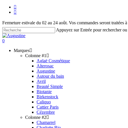
Skip
facebook
to
instagram
main
content
Fermeture estivale du 02 au 24 août. Vos commandes seront traitées à n
Appuyez sur Entrée pour rechercher ou
Fermer
la
recherche
account
0
recherche
Menu
Marques
Colonne #1
Aglaë Cosmétique
Alterosac
Augustine
Autour du bain
Avril
Beauté Simple
Biotanie
Birkenstock
Caliquo
Cattier Paris
Cézembre
Colonne #2
Chamarrel
Charlotte Bio