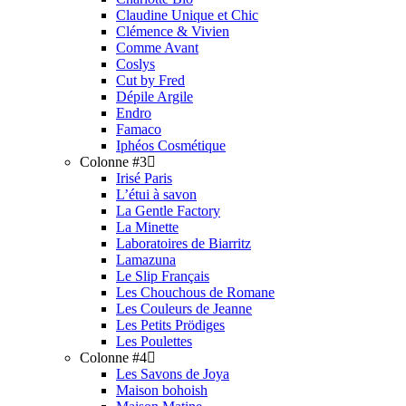
Claudine Unique et Chic
Clémence & Vivien
Comme Avant
Coslys
Cut by Fred
Dépile Argile
Endro
Famaco
Iphéos Cosmétique
Colonne #3
Irisé Paris
L’étui à savon
La Gentle Factory
La Minette
Laboratoires de Biarritz
Lamazuna
Le Slip Français
Les Chouchous de Romane
Les Couleurs de Jeanne
Les Petits Prödiges
Les Poulettes
Colonne #4
Les Savons de Joya
Maison bohoish