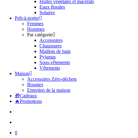
Huiles végétales et macérats
Eaux florales
Solaires
Prêt-à-porter
Femmes
Hommes
Par catégorie
Accessoires
Chaussures
Maillots de bain
Pyjamas
Sous-vêtements
Vêtements
Maison
Accessoires Zéro-déchets
Bougies
Entretien de la maison
🎁
Cadeaux
🔥
Promotions
recherche
account
0