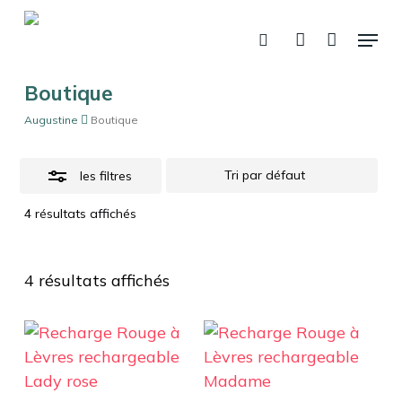
Skip
Menu
to
Close
recherche
account
Panier
Fermer
le
main
Filters
panier
content
Boutique
Augustine
Boutique
les filtres
4 résultats affichés
4 résultats affichés