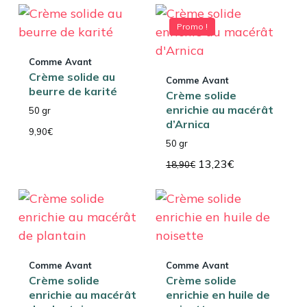
Promo !
Comme Avant
Crème solide au
Comme Avant
beurre de karité
Crème solide
enrichie au macérât
50 gr
d’Arnica
9,90
€
50 gr
Le
Le
13,23
€
18,90
€
prix
prix
initial
actuel
était :
est :
18,90€.
13,23€.
Comme Avant
Comme Avant
Crème solide
Crème solide
enrichie au macérât
enrichie en huile de