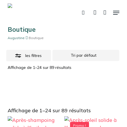
Skip
Menu
to
Close
recherche
account
Panier
Fermer
le
main
Filters
panier
content
Boutique
Augustine
Boutique
les filtres
Affichage de 1–24 sur 89 résultats
Affichage de 1–24 sur 89 résultats
Promo !