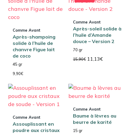
Comme Avant
Après-soleil solide à
Comme Avant
l’huile d’Amande
Après-shampoing
douce – Version 2
solide à l’huile de
chanvre Figue lait
70 gr
de coco
Le
Le
11,13
€
15,90
€
45 gr
prix
prix
initial
actuel
9,90
€
était :
est :
15,90€.
11,13€.
Comme Avant
Baume à lèvres au
Comme Avant
beurre de karité
Assouplissant en
poudre aux cristaux
15 gr