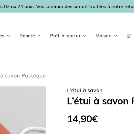
u 02 au 24 août. Vos commandes seront traitées à notre retour
Panier
es
Beauté
Prêt-à-porter
Maison
🎁
ap pour fermer
i à savon Pastèque
L'étui à savon
L’étui à savon
14,90
€