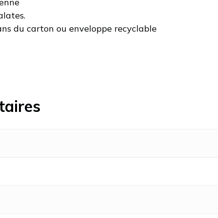
ienne
alates.
ans du carton ou enveloppe recyclable
taires