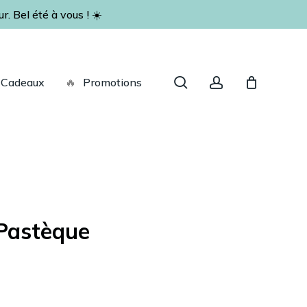
. Bel été à vous ! ☀️
Fermer
le
panier
recherche
account
Cadeaux
🔥
Promotions
 Pastèque