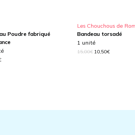
Les Chouchous de Ro
au Poudre fabriqué
Bandeau torsadé
ance
1 unité
té
Le
Le
15,00
€
10,50
€
prix
prix
€
initial
actuel
était :
est :
15,00€.
10,50€.