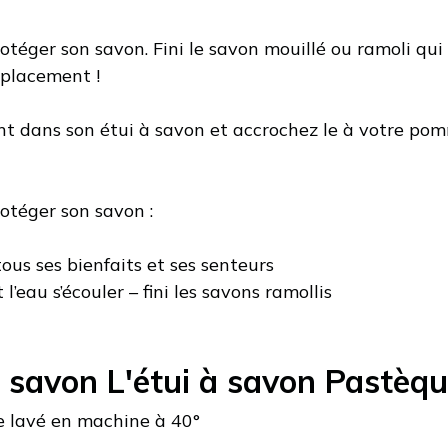
rotéger son savon. Fini le savon mouillé ou ramoli qu
éplacement !
nt dans son étui à savon et accrochez le à votre pom
rotéger son savon :
tous ses bienfaits et ses senteurs
l’eau s’écouler – fini les savons ramollis
à savon L'étui à savon Pastèq
re lavé en machine à 40°