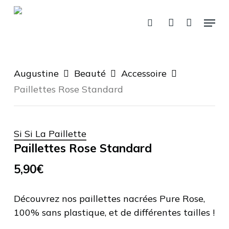
Fermer
Skip
Panier
le
Menu
panier
to
recherche
account
main
content
Augustine
Beauté
Accessoire
Paillettes Rose Standard
Si Si La Paillette
Paillettes Rose Standard
5,90
€
Découvrez nos paillettes nacrées Pure Rose,
100% sans plastique, et de différentes tailles !