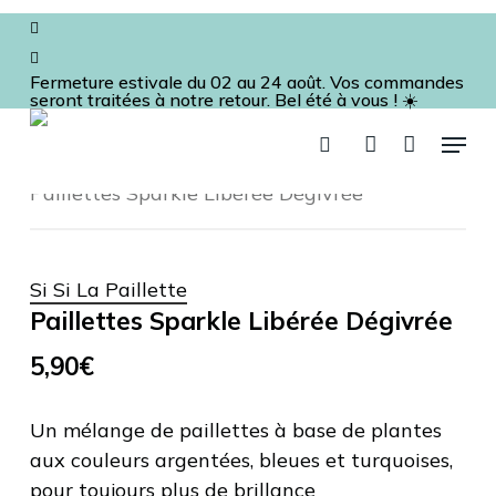
Fermer
Skip
Panier
facebook
le
panier
to
instagram
main
Fermeture estivale du 02 au 24 août. Vos commandes
seront traitées à notre retour. Bel été à vous ! ☀️
content
Menu
recherche
account
Augustine
Beauté
Accessoire
Paillettes Sparkle Libérée Dégivrée
Si Si La Paillette
Paillettes Sparkle Libérée Dégivrée
5,90
€
Un mélange de paillettes à base de plantes
aux couleurs argentées, bleues et turquoises,
pour toujours plus de brillance