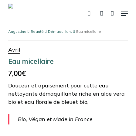
Skip
Menu
to
recherche
account
Panier
Fermer
le
main
panier
content
Augustine
Beauté
Démaquillant
Eau micellaire
Avril
Eau micellaire
7,00
€
Douceur et apaisement pour cette eau
nettoyante démaquillante riche en aloe vera
bio et eau florale de bleuet bio,
Bio, Végan et Made in France