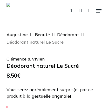
Skip
Menu
to
recherche
account
Panier
Fermer
le
main
panier
content
Augustine
Beauté
Déodorant
Déodorant naturel Le Sucré
Clémence & Vivien
Déodorant naturel Le Sucré
8,50
€
Vous serez agréablement surpris(e) par ce
produit à la gestuelle originale!