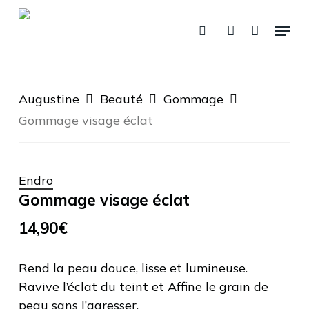
Fermer
Skip
Panier
le
Menu
panier
to
recherche
account
main
content
Augustine
Beauté
Gommage
Gommage visage éclat
Endro
Gommage visage éclat
14,90
€
Rend la peau douce, lisse et lumineuse.
Ravive l’éclat du teint et Affine le grain de
peau sans l’agresser.