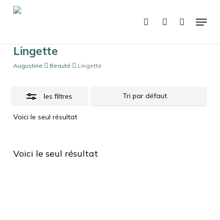
Skip
Menu
to
Clos
recherche
account
Panier
Fermer
le
main
Filte
panier
content
Lingette
Augustine
Beauté
Lingette
les filtres
Voici le seul résultat
Voici le seul résultat