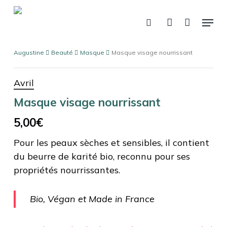
Skip
Menu
to
recherche
account
Panier
Fermer
le
main
panier
content
Augustine
Beauté
Masque
Masque visage nourrissant
Avril
Masque visage nourrissant
5,00
€
Pour les peaux sèches et sensibles, il contient
du beurre de karité bio, reconnu pour ses
propriétés nourrissantes.
Bio, Végan et Made in France