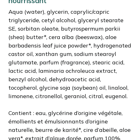
nourrissant
Aqua (water), glycerin, caprylic/capric
triglyceride, cetyl alcohol, glyceryl stearate
SE, sorbitan oleate, butyrospermum parkii
(shea) butter*, cera alba (beeswax), aloe
barbadensis leaf juice powder*, hydrogenated
castor oil, xanthan gum, sodium stearoyl
glutamate, parfum (fragrance), stearic acid,
lactic acid, laminaria ochroleuca extract,
benzyl alcohol, dehydroacetic acid,
tocopherol, glycine soja (soybean) oil, linalool,
limonene, citronellol, geraniol, citral, eugenol.
Contient : eau, glycérine d’origine végétale,
émollients et émulsionnants d’origine
naturelle, beurre de karité*, cire d’abeille, aloe
vera*, extrait d’algue dorée, parfum 100%