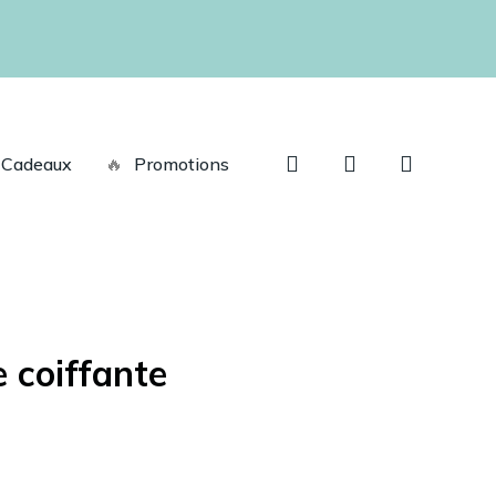
recherche
account
Cadeaux
🔥
Promotions
 coiffante