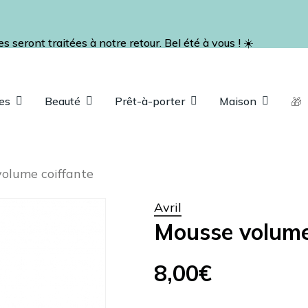
Fermer
Panier
le
panier
seront traitées à notre retour. Bel été à vous ! ☀️
es
Beauté
Prêt-à-porter
Maison
🎁
ap pour fermer
olume coiffante
Avril
Mousse volume
8,00
€