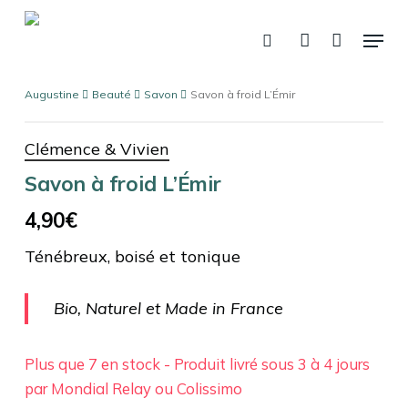
Fermer
Skip
Panier
le
Menu
panier
to
recherche
account
main
content
Augustine
Beauté
Savon
Savon à froid L’Émir
Clémence & Vivien
Savon à froid L’Émir
4,90
€
Ténébreux, boisé et tonique
Bio, Naturel et Made in France
Plus que 7 en stock - Produit livré sous 3 à 4 jours
par Mondial Relay ou Colissimo