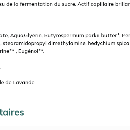
su de la fermentation du sucre. Actif capillaire brill
ate, Agua,Glyerin, Butyrospermum parkii butter*, Pe
ein, stearamidopropyl dimethylamine, hedychium spicat
rine** , Eugénol**.
.
lle de Lavande
taires