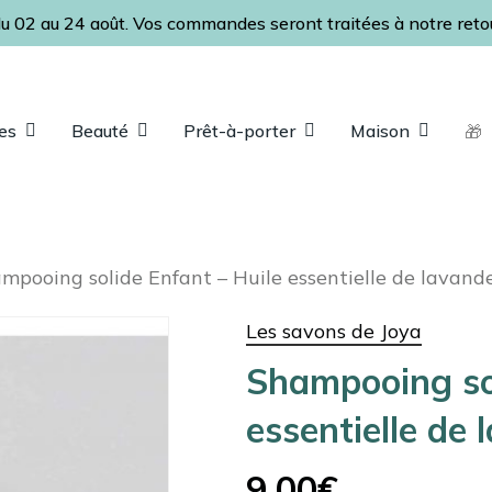
Fermer
Panier
u 02 au 24 août. Vos commandes seront traitées à notre retour
le
panier
es
Beauté
Prêt-à-porter
Maison
🎁
ap pour fermer
mpooing solide Enfant – Huile essentielle de lavand
Les savons de Joya
Shampooing sol
essentielle de 
9,00
€