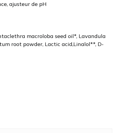
ance, ajusteur de pH
ntaclethra macroloba seed oil*, Lavandula
um root powder, Lactic acid,Linalol**, D-