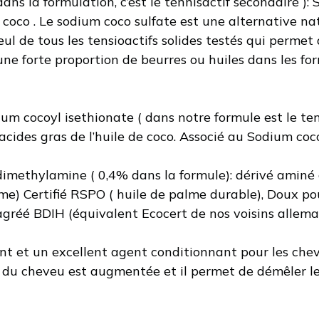
ns la formulation, c’est le tennisactif secondaire ): 
 coco . Le sodium coco sulfate est une alternative nat
 seul de tous les tensioactifs solides testés qui perm
une forte proportion de beurres ou huiles dans les fo
um cocoyl isethionate ( dans notre formule est le tens
 acides gras de l’huile de coco. Associé au Sodium co
dimethylamine ( 0,4% dans la formule): dérivé aminé d
me) Certifié RSPO ( huile de palme durable), Doux po
 agréé BDIH (équivalent Ecocert de nos voisins allema
ant et un excellent agent conditionnant pour les chev
ne du cheveu est augmentée et il permet de démêler le