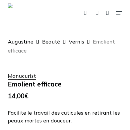
Fermer
Skip
Panier
le
Menu
panier
to
recherche
account
main
content
Augustine
Beauté
Vernis
Emolient
efficace
Manucurist
Emolient efficace
14,00
€
Facilite le travail des cuticules en retirant les
peaux mortes en douceur.