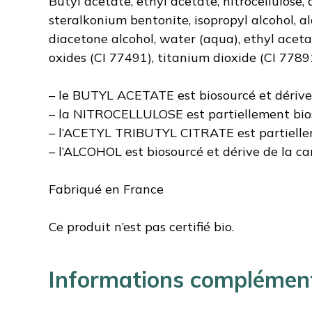
Butyl acetate, ethyl acetate, nitrocellulose, 
steralkonium bentonite, isopropyl alcohol, al
diacetone alcohol, water (aqua), ethyl acetat
oxides (CI 77491), titanium dioxide (CI 77891
– le BUTYL ACETATE est biosourcé et dérive
– la NITROCELLULOSE est partiellement bios
– l’ACETYL TRIBUTYL CITRATE est partielle
– l’ALCOHOL est biosourcé et dérive de la ca
Fabriqué en France
Ce produit n’est pas certifié bio.
Informations complémen