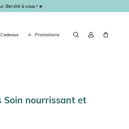
. Bel été à vous ! ☀️
Fermer
le
panier
recherche
account
Cadeaux
🔥
Promotions
s Soin nourrissant et