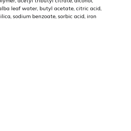
ymer, acetyl tributyl citrate, alcohol,
lba leaf water, butyl acetate, citric acid,
lica, sodium benzoate, sorbic acid, iron