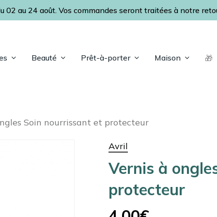
u 02 au 24 août. Vos commandes seront traitées à notre retour
Panier
es
Beauté
Prêt-à-porter
Maison
🎁
ap pour fermer
ongles Soin nourrissant et protecteur
Avril
Vernis à ongle
protecteur
4,00
€