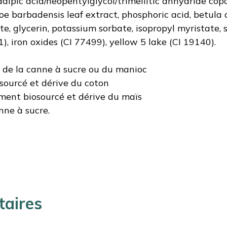
adipic acid/neopentylglycol/trimellitic anhydride copol
oe barbadensis leaf extract, phosphoric acid, betula a
e, glycerin, potassium sorbate, isopropyl myristate, si
), iron oxides (CI 77499), yellow 5 lake (CI 19140).
 de la canne à sucre ou du manioc
ourcé et dérive du coton
ment biosourcé et dérive du maïs
nne à sucre.
taires