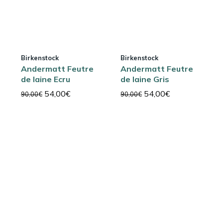
Birkenstock
Birkenstock
Andermatt Feutre
Andermatt Feutre
de laine Ecru
de laine Gris
Le
Le
Le
Le
54,00
€
54,00
€
90,00
€
90,00
€
prix
prix
prix
prix
initial
actuel
initial
actuel
était :
est :
était :
est :
90,00€.
54,00€.
90,00€.
54,00€.