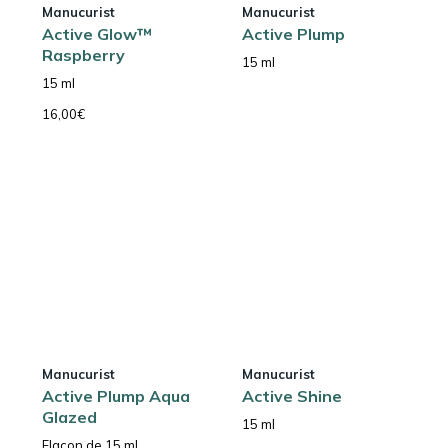
Manucurist
Manucurist
Active Glow™
Active Plump
Raspberry
15 ml
15 ml
16,00
€
Manucurist
Manucurist
Active Plump Aqua
Active Shine
Glazed
15 ml
Flacon de 15 ml