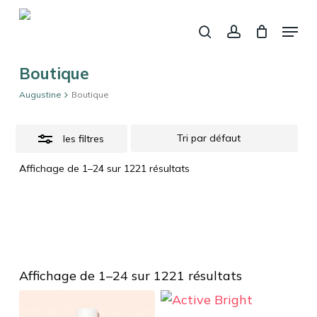
Fermer
Skip
Panier
le
Menu
panier
to
Close
recherche
account
main
Filters
content
Boutique
Augustine
Boutique
les filtres
Affichage de 1–24 sur 1221 résultats
Affichage de 1–24 sur 1221 résultats