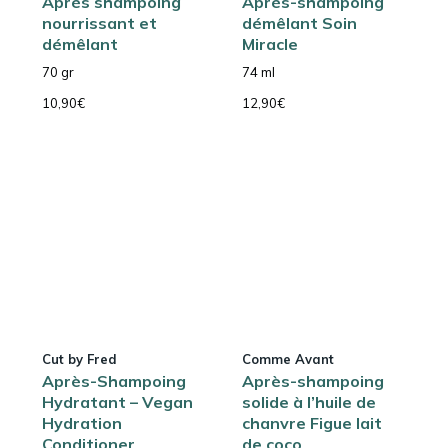
Après shampoing
Après-shampoing
nourrissant et
démêlant Soin
démêlant
Miracle
70 gr
74 ml
10,90
€
12,90
€
Cut by Fred
Comme Avant
Après-Shampoing
Après-shampoing
Hydratant – Vegan
solide à l’huile de
Hydration
chanvre Figue lait
Conditioner
de coco