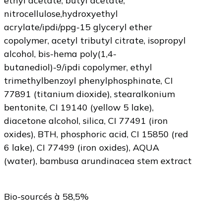
ethyl acetate, butyl acetate,
nitrocellulose,hydroxyethyl
acrylate/ipdi/ppg-15 glyceryl ether
copolymer, acetyl tributyl citrate, isopropyl
alcohol, bis-hema poly(1,4-
butanediol)-9/ipdi copolymer, ethyl
trimethylbenzoyl phenylphosphinate, CI
77891 (titanium dioxide), stearalkonium
bentonite, CI 19140 (yellow 5 lake),
diacetone alcohol, silica, CI 77491 (iron
oxides), BTH, phosphoric acid, CI 15850 (red
6 lake), CI 77499 (iron oxides), AQUA
(water), bambusa arundinacea stem extract
Bio-sourcés à 58,5%