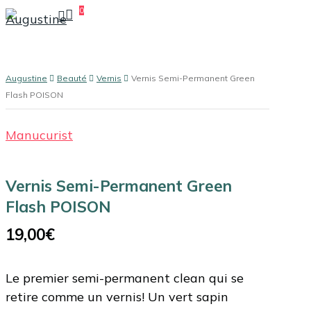
recherche
0
Skip
account
Menu
to
main
content
Augustine
Beauté
Vernis
Vernis Semi-Permanent Green
Flash POISON
Manucurist
Vernis Semi-Permanent Green
Flash POISON
19,00
€
Le premier semi-permanent clean qui se
retire comme un vernis! Un vert sapin