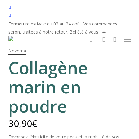
Skip
facebook
to
Fermer
Panier
instagram
le
main
panier
Fermeture estivale du 02 au 24 août. Vos commandes
content
seront traitées à notre retour. Bel été à vous ! ☀️
Augustine
Collagène marin en poudre
Menu
recherche
account
Novoma
Collagène
marin en
poudre
30,90
€
Favorisez l’élasticité de votre peau et la mobilité de vos