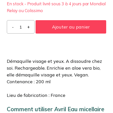
En stock - Produit livré sous 3 à 4 jours par Mondial
Relay ou Colissimo
quantité
Ajouter au panier
de
Eau
micellaire
à
reconstituer
Démaquille visage et yeux. A dissoudre chez
soi. Rechargeable. Enrichie en aloe vera bio,
elle démaquille visage et yeux. Vegan.
Contenance : 200 ml
Lieu de fabrication : France
Comment utiliser Avril Eau micellaire