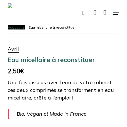
Skip
Menu
to
recherche
account
Panier
Fermer
le
main
panier
content
Augustine
Eau micellaire à reconstituer
Avril
Eau micellaire à reconstituer
2,50
€
Une fois dissous avec l’eau de votre robinet,
ces deux comprimés se transforment en eau
micellaire, prête à l’emploi !
Bio, Végan et Made in France