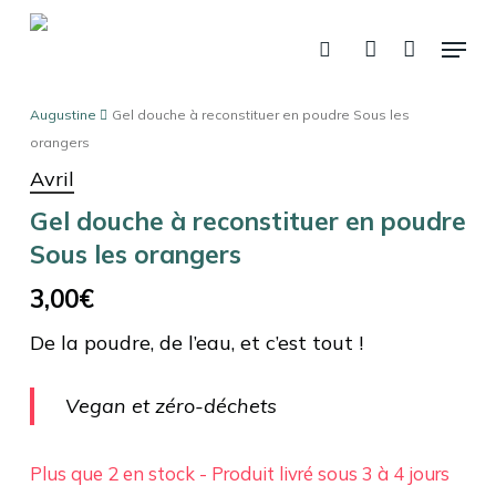
Fermer
Skip
Panier
le
Menu
panier
to
recherche
account
main
content
Augustine
Gel douche à reconstituer en poudre Sous les
orangers
Avril
Gel douche à reconstituer en poudre
Sous les orangers
3,00
€
De la poudre, de l’eau, et c’est tout !
Vegan et zéro-déchets
Plus que 2 en stock - Produit livré sous 3 à 4 jours