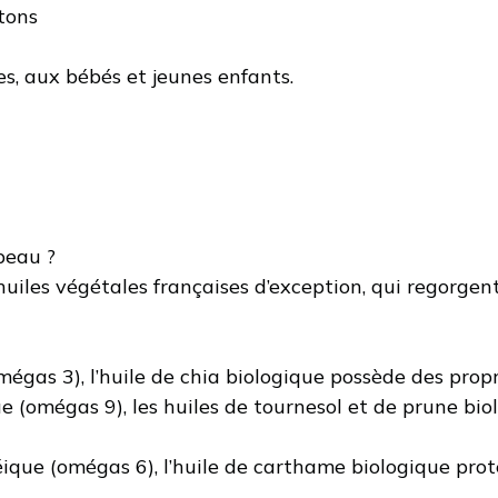
tons
s, aux bébés et jeunes enfants.
 peau ?
uiles végétales françaises d’exception, qui regorgent
omégas 3), l’huile de chia biologique possède des prop
ue (omégas 9), les huiles de tournesol et de prune bi
oléique (omégas 6), l’huile de carthame biologique pro