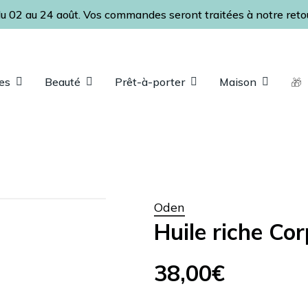
Fermer
Panier
u 02 au 24 août. Vos commandes seront traitées à notre retour
le
panier
es
Beauté
Prêt-à-porter
Maison
🎁
ap pour fermer
Oden
Huile riche Co
38,00
€