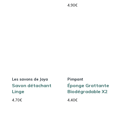
4,90
€
Les savons de Joya
Pimpant
Savon détachant
Éponge Grattante
Linge
Biodégradable X2
4,70
€
4,40
€