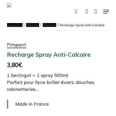
Skip
Menu
to
recherche
account
Panier
Fermer
le
main
panier
content
Augustine
Lifestyle
Entretien
Recharge Spray Anti-Calcaire
Pimpant
Recharge Spray Anti-Calcaire
3,80
€
1 berlingot = 1 spray 500ml
Parfait pour faire briller éviers, douches,
robinetteries…
Made in France