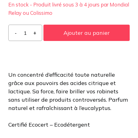
En stock - Produit livré sous 3 à 4 jours par Mondial
Relay ou Colissimo
quantité
Ajouter au panier
de
Recharge
Spray
Anti-
Calcaire
Un concentré d’efficacité toute naturelle
grâce aux pouvoirs des acides citrique et
lactique. Sa force, faire briller vos robinets
sans utiliser de produits controversés. Parfum
naturel et rafraîchissant à l’eucalyptus.
Certifié Ecocert – Ecodétergent