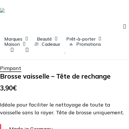
Skip
to
Panier
Fermer
le
main
panier
content
a
Marques
Beauté
Prêt-à-porter
Augustine
Lifestyle
Entretien
Brosse
Maison
🎁
Cadeaux
🔥
Promotions
recherche
account
vaisselle – Tête de rechange
Pimpant
Brosse vaisselle – Tête de rechange
3,90
€
Idéale pour faciliter le nettoyage de toute ta
vaisselle sans la rayer. Tête de brosse uniquement.
Made in Germany