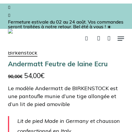
Skip
facebook
to
instagram
Panier
Fermer
le
main
panier
Fermeture estivale du 02 au 24 août. Vos commandes
seront traitées à notre retour. Bel été à vous ! ☀️
content
Augustine
Prêt-à-porter
Chaussons
Andermatt Feutre de
Menu
recherche
account
laine Ecru
Birkenstock
Andermatt Feutre de laine Ecru
Le
Le
54,00
€
90,00
€
prix
prix
Le modèle Andermatt de BIRKENSTOCK est
initial
actuel
une pantoufle munie d’une tige allongée et
était :
est :
d’un lit de pied amovible
90,00€.
54,00€.
Lit de pied Made in Germany et chausson
confesctionné en Italy