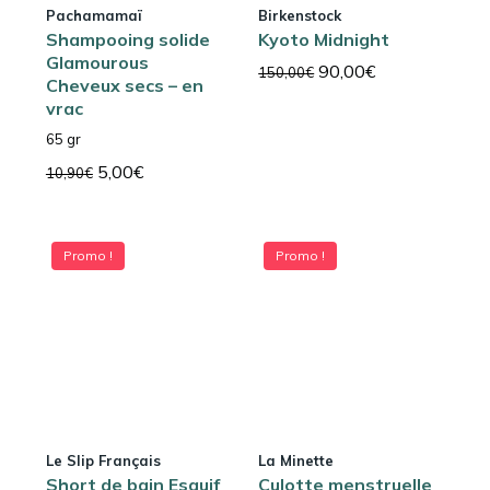
Pachamamaï
Birkenstock
Shampooing solide
Kyoto Midnight
Glamourous
Le
Le
90,00
€
150,00
€
Cheveux secs – en
prix
prix
vrac
initial
actuel
65 gr
était :
est :
Le
Le
5,00
€
10,90
€
150,00€.
90,00€.
prix
prix
initial
actuel
était :
est :
Promo !
Promo !
10,90€.
5,00€.
Le Slip Français
La Minette
Short de bain Esquif
Culotte menstruelle