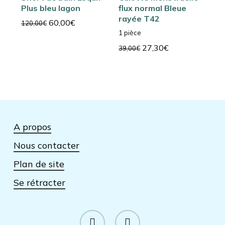
Plus bleu lagon
flux normal Bleue
rayée T42
Le
Le
60,00
€
120,00
€
1 pièce
prix
prix
initial
actuel
Le
Le
27,30
€
39,00
€
était :
est :
prix
prix
120,00€.
60,00€.
initial
actuel
était :
est :
39,00€.
27,30€.
A propos
Nous contacter
Plan de site
Se rétracter
facebook
instagram