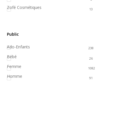
Zofé Cosmétiques
13
Public
Ado-Enfants
238
Bébé
26
Femme
1082
Homme
91