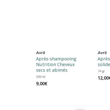
Avril
Avril
Après-shampooing
Aprè
Nutrition Cheveux
solid
secs et abimés
74 gr
200 ml
12,00
9,00
€