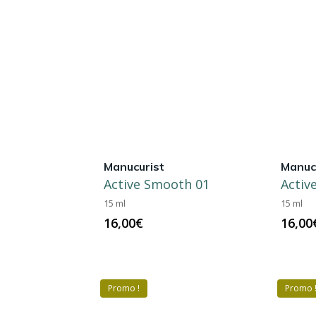
Manucurist
Manuc
Active Smooth 01
Activ
15 ml
15 ml
16,00
€
16,00
Promo !
Promo 