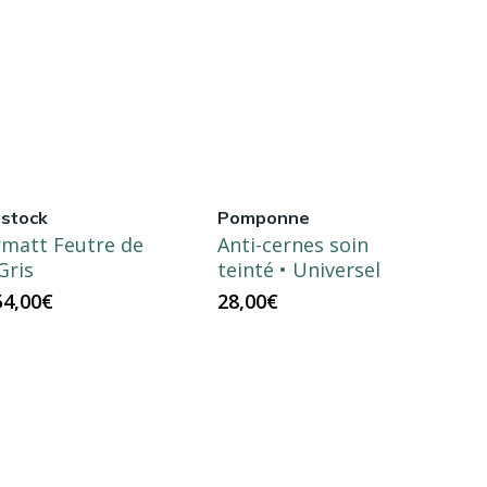
nstock
Pomponne
matt Feutre de
Anti-cernes soin
Gris
teinté • Universel
Le
Le
54,00
€
28,00
€
rix
prix
nitial
actuel
tait :
est :
90,00€.
54,00€.