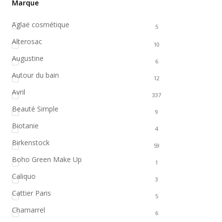
Marque
Aglaë cosmétique
5
Alterosac
10
Augustine
6
Autour du bain
12
Avril
337
Beauté Simple
9
Biotanie
4
Birkenstock
59
Boho Green Make Up
1
Caliquo
3
Cattier Paris
5
Chamarrel
6