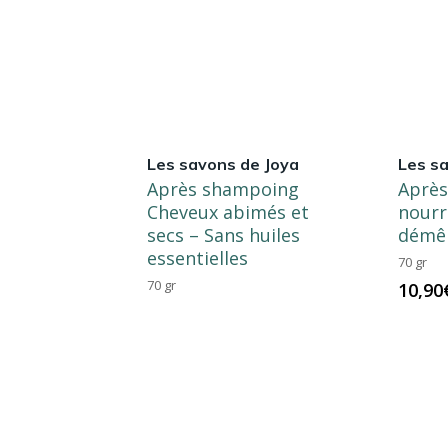
Les savons de Joya
Les s
Après shampoing
Aprè
Cheveux abimés et
nourr
secs – Sans huiles
démê
essentielles
70 gr
70 gr
10,90