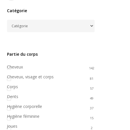
Filters
Catégorie
Partie du corps
Cheveux
142
Cheveux, visage et corps
81
Corps
57
Dents
49
Hygiène corporelle
37
Hygiène féminine
15
Joues
2