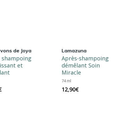
avons de Joya
Lamazuna
s shampoing
Après-shampoing
issant et
démêlant Soin
lant
Miracle
74 ml
€
12,90
€