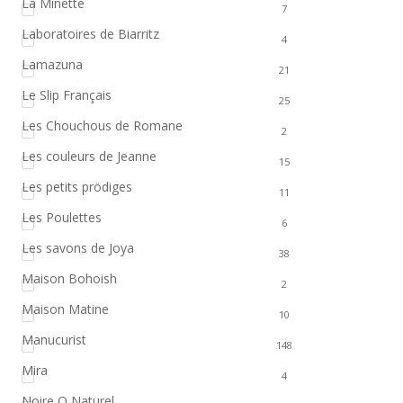
La Minette
7
Laboratoires de Biarritz
4
Lamazuna
21
Le Slip Français
25
Les Chouchous de Romane
2
Les couleurs de Jeanne
15
Les petits prödiges
11
Les Poulettes
6
Les savons de Joya
38
Maison Bohoish
2
Maison Matine
10
Manucurist
148
Mira
4
Noire O Naturel