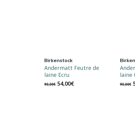
Birkenstock
Birke
Andermatt Feutre de
Ander
laine Ecru
laine 
Le
Le
54,00
€
90,00
€
90,00
€
prix
prix
p
initial
actuel
i
était :
est :
é
90,00€.
54,00€.