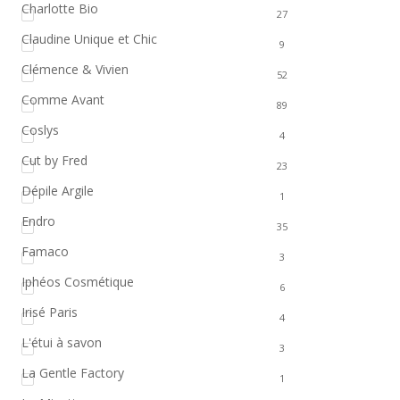
Charlotte Bio
27
Claudine Unique et Chic
9
Clémence & Vivien
52
Comme Avant
89
Coslys
4
Cut by Fred
23
Dépile Argile
1
Endro
35
Famaco
3
Iphéos Cosmétique
6
Irisé Paris
4
L'étui à savon
3
La Gentle Factory
1