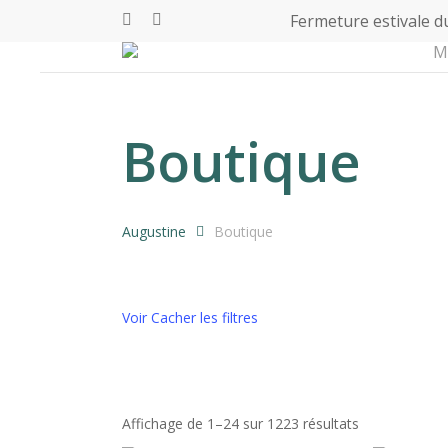
Skip
Fermeture estivale du
facebook
instagram
to
Panier
M
main
content
Boutique
Augustine
Boutique
Voir
Cacher
les filtres
Affichage de 1–24 sur 1223 résultats