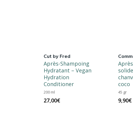
Cut by Fred
Comme
Après-Shampoing
Aprè
Hydratant – Vegan
solide
Hydration
chanv
Conditioner
coco
200 ml
45 gr
27,00
€
9,90
€