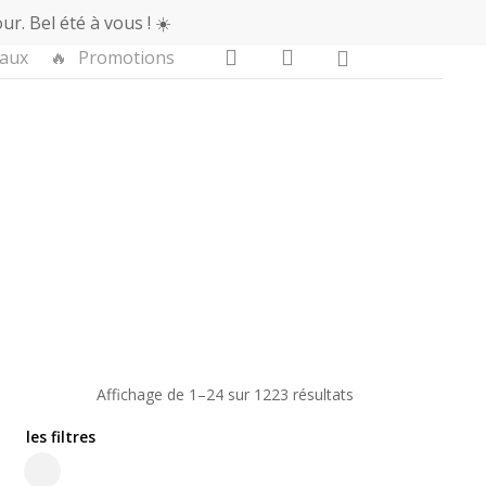
r. Bel été à vous ! ☀️
Fermer
0
recherche
account
aux
🔥
Promotions
le
panier
Affichage de 1–24 sur 1223 résultats
les filtres
Close