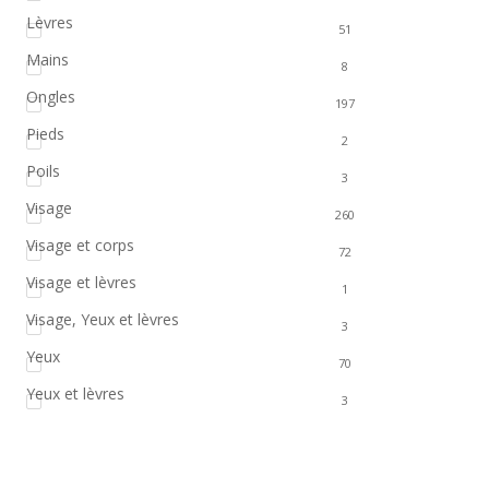
Lèvres
51
Mains
8
Ongles
197
Pieds
2
Poils
3
Visage
260
Visage et corps
72
Visage et lèvres
1
Visage, Yeux et lèvres
3
Yeux
70
Yeux et lèvres
3