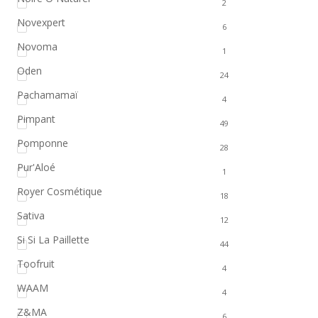
2
Novexpert
6
Novoma
1
Oden
24
Pachamamaï
4
Pimpant
49
Pomponne
28
Pur'Aloé
1
Royer Cosmétique
18
Sativa
12
Si Si La Paillette
44
Toofruit
4
WAAM
4
Z&MA
6