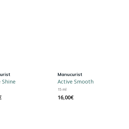
urist
Manucurist
e Shine
Active Smooth
15 ml
€
16,00
€