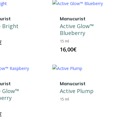
urist
Manucurist
e Bright
Active Glow™
Blueberry
15 ml
€
16,00
€
urist
Manucurist
e Glow™
Active Plump
erry
15 ml
€