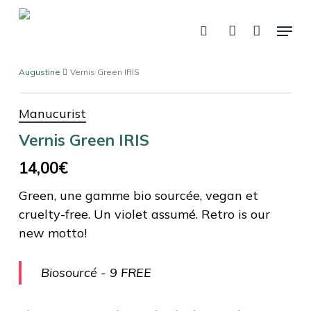
Fermer
Skip
Panier
le
Menu
panier
to
recherche
account
main
content
Augustine
Vernis Green IRIS
Manucurist
Vernis Green IRIS
14,00
€
Green, une gamme bio sourcée, vegan et
cruelty-free. Un violet assumé. Retro is our
new motto!
Biosourcé - 9 FREE