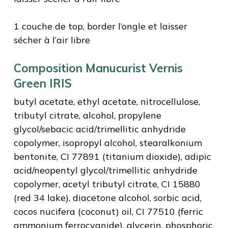
1 couche de top, border l’ongle et laisser
sécher à l’air libre
Composition Manucurist Vernis
Green IRIS
butyl acetate, ethyl acetate, nitrocellulose,
tributyl citrate, alcohol, propylene
glycol/sebacic acid/trimellitic anhydride
copolymer, isopropyl alcohol, stearalkonium
bentonite, CI 77891 (titanium dioxide), adipic
acid/neopentyl glycol/trimellitic anhydride
copolymer, acetyl tributyl citrate, CI 15880
(red 34 lake), diacetone alcohol, sorbic acid,
cocos nucifera (coconut) oil, CI 77510 (ferric
ammonium ferrocyanide), glycerin, phosphoric