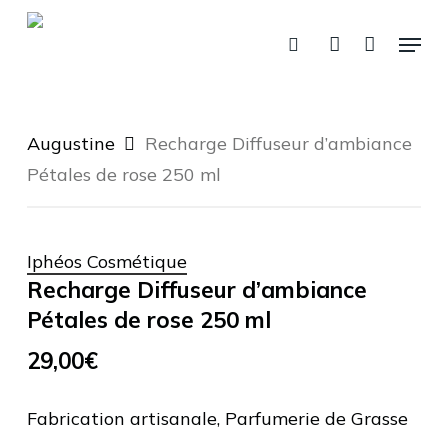
Fermer
Skip
Panier
le
Menu
panier
to
recherche
account
main
content
Augustine
Recharge Diffuseur d’ambiance
Pétales de rose 250 ml
Iphéos Cosmétique
Recharge Diffuseur d’ambiance
Pétales de rose 250 ml
29,00
€
Fabrication artisanale, Parfumerie de Grasse