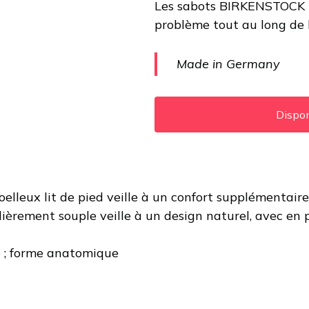
Les sabots BIRKENSTOCK Bo
initial
a
problème tout au long de 
était :
es
Made in Germany
150,00€.
9
Dispon
elleux lit de pied veille à un confort supplémentair
ulièrement souple veille à un design naturel, avec en
e ; forme anatomique