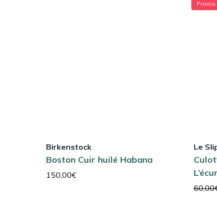
Promo 
Birkenstock
Le Sli
Boston Cuir huilé Habana
Culot
L’éc
150,00
€
60,00