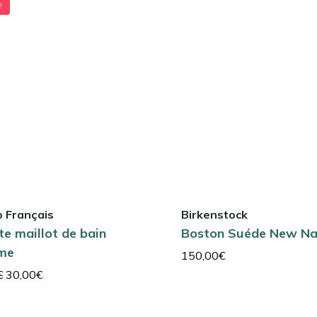
!
p Français
Birkenstock
te maillot de bain
Boston Suéde New N
ume
150,00
€
Le
Le
€
30,00
€
prix
prix
initial
actuel