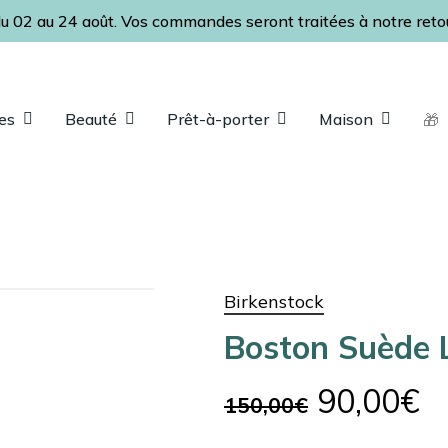
u 02 au 24 août. Vos commandes seront traitées à notre retour
Panier
es
Beauté
Prêt-à-porter
Maison
🎁
ap pour fermer
Birkenstock
Boston Suède 
Le
L
90,00
€
150,00
€
prix
pr