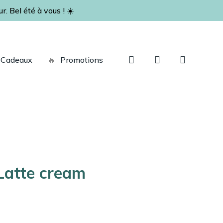
. Bel été à vous ! ☀️
Fermer
le
panier
recherche
account
Cadeaux
🔥
Promotions
Latte cream
e
ix