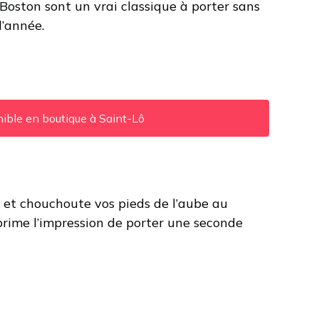
ston sont un vrai classique à porter sans
ctuel
l’année.
t :
0,00€.
ible en boutique à Saint-Lô
e et chouchoute vos pieds de l’aube au
 prime l’impression de porter une seconde