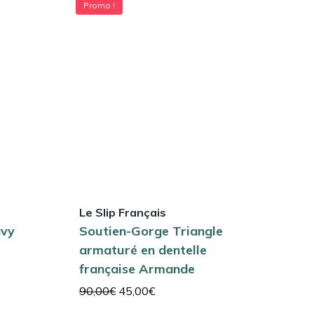
Promo !
Le Slip Français
avy
Soutien-Gorge Triangle
armaturé en dentelle
française Armande
Le
Le
90,00
€
45,00
€
prix
prix