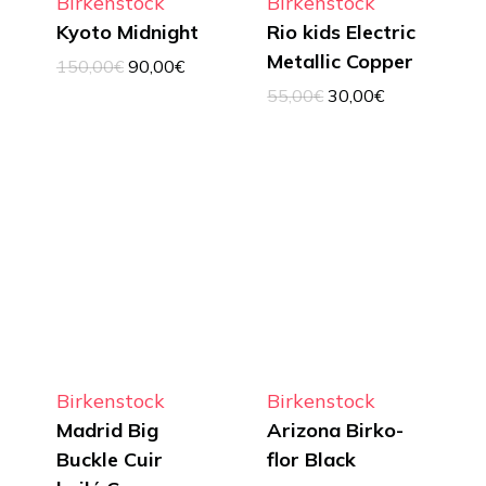
Birkenstock
Birkenstock
Kyoto Midnight
Rio kids Electric
Metallic Copper
Le
Le
150,00
€
90,00
€
prix
prix
Le
Le
55,00
€
30,00
€
initial
actuel
prix
prix
était :
est :
initial
actuel
150,00€.
90,00€.
était :
est :
55,00€.
30,00€.
Birkenstock
Birkenstock
Madrid Big
Arizona Birko-
Buckle Cuir
flor Black