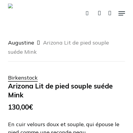
Fermer
Skip
Panier
le
Menu
panier
to
recherche
account
main
content
Augustine
Arizona Lit de pied souple
suéde Mink
Birkenstock
Arizona Lit de pied souple suéde
Mink
130,00
€
En cuir velours doux et souple, qui épouse le
pied comme une seconde peau.