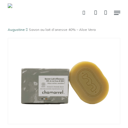
Skip
Menu
to
recherche
account
Panier
Fermer
le
main
panier
content
Augustine
Savon au lait d’anesse 40% – Aloe Vera