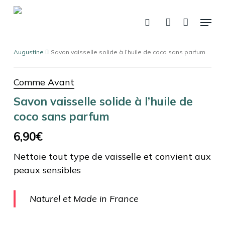
Fermer
Skip
Panier
le
Menu
panier
to
recherche
account
main
content
Augustine
Savon vaisselle solide à l’huile de coco sans parfum
Comme Avant
Savon vaisselle solide à l’huile de
coco sans parfum
6,90
€
Nettoie tout type de vaisselle et convient aux
peaux sensibles
Naturel et Made in France