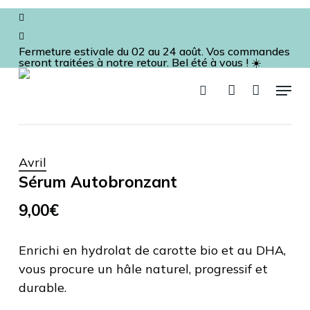
Skip
facebook
to
instagram
Panier
Fermer
le
main
panier
Fermeture estivale du 02 au 24 août. Vos commandes
seront traitées à notre retour. Bel été à vous ! ☀️
content
Menu
recherche
account
Augustine
Sérum Autobronzant
Avril
Sérum Autobronzant
9,00
€
Enrichi en hydrolat de carotte bio et au DHA,
vous procure un hâle naturel, progressif et
durable.