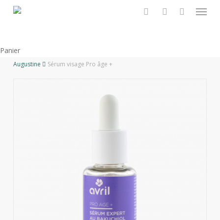
Menu
Skip
to
recherche
account
main
content
Fermer
Panier
le
Augustine
Sérum visage Pro âge +
panier