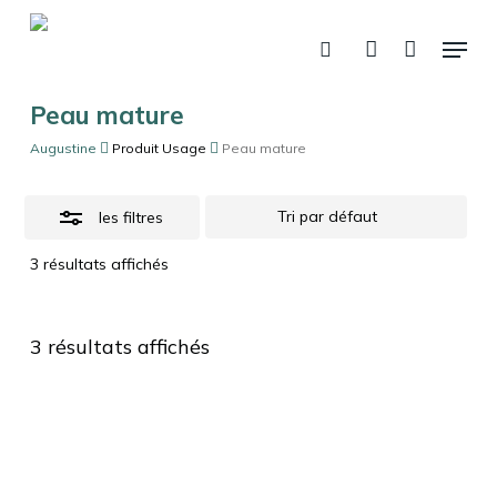
Skip
Menu
to
Close
recherche
account
Panier
Fermer
le
main
Filters
panier
content
Peau mature
Augustine
Produit Usage
Peau mature
les filtres
3 résultats affichés
3 résultats affichés