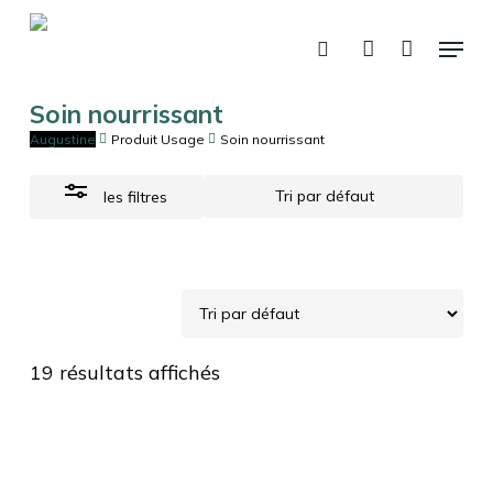
Skip
Menu
to
Close
recherche
account
Panier
Fermer
le
main
Filters
panier
content
Soin nourrissant
Augustine
Produit Usage
Soin nourrissant
les filtres
19 résultats affichés