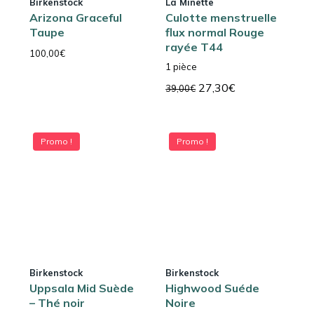
Birkenstock
La Minette
Arizona Graceful
Culotte menstruelle
Taupe
flux normal Rouge
rayée T44
100,00
€
1 pièce
Le
Le
27,30
€
39,00
€
prix
prix
initial
actuel
était :
est :
Promo !
Promo !
39,00€.
27,30€.
Birkenstock
Birkenstock
Uppsala Mid Suède
Highwood Suéde
– Thé noir
Noire