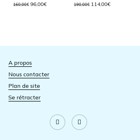
Le
Le
Le
Le
96,00
€
114,00
€
160,00
€
190,00
€
prix
prix
prix
prix
initial
actuel
initial
actuel
était :
est :
était :
est :
160,00€.
96,00€.
190,00€.
114,00€.
A propos
Nous contacter
Plan de site
Se rétracter
facebook
instagram