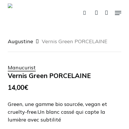
Skip
Menu
to
recherche
account
Panier
Fermer
le
main
panier
content
Augustine
Vernis Green PORCELAINE
Manucurist
Vernis Green PORCELAINE
14,00
€
Green, une gamme bio sourcée, vegan et
cruelty-free.Un blanc cassé qui capte la
lumière avec subtilité