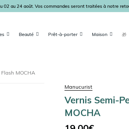
u 02 au 24 août. Vos commandes seront traitées à notre retour
Panier
es
Beauté
Prêt-à-porter
Maison
🎁
ap pour fermer
n Flash MOCHA
Manucurist
Vernis Semi-P
MOCHA
19,00
€