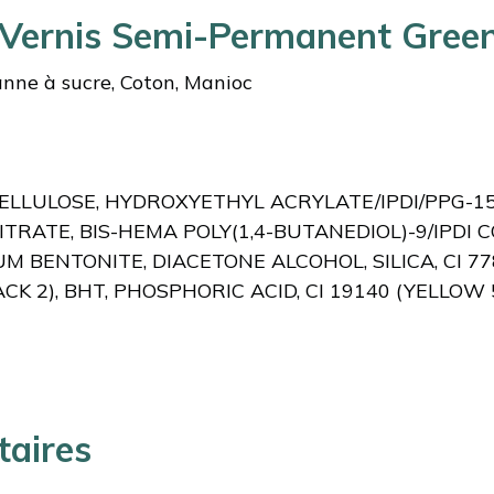
 Vernis Semi-Permanent Gre
anne à sucre, Coton, Manioc
CELLULOSE, HYDROXYETHYL ACRYLATE/IPDI/PPG-1
ITRATE, BIS-HEMA POLY(1,4-BUTANEDIOL)-9/IPDI
BENTONITE, DIACETONE ALCOHOL, SILICA, CI 7789
LACK 2), BHT, PHOSPHORIC ACID, CI 19140 (YELLOW
taires