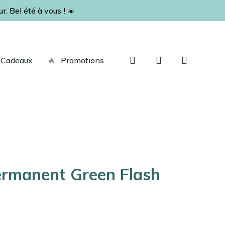
. Bel été à vous ! ☀️
Fermer
le
panier
recherche
account
Cadeaux
🔥
Promotions
ermanent Green Flash