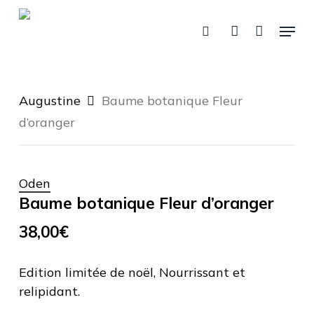
Fermer
Skip
Panier
le
Menu
panier
to
recherche
account
main
content
Augustine
Baume botanique Fleur
d’oranger
Oden
Baume botanique Fleur d’oranger
38,00
€
Edition limitée de noël, Nourrissant et
relipidant.