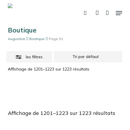
Fermer
Skip
Panier
le
Menu
panier
to
Close
recherche
account
main
Filters
content
Boutique
Augustine
Boutique
Page 51
les filtres
Affichage de 1201–1223 sur 1223 résultats
Affichage de 1201–1223 sur 1223 résultats