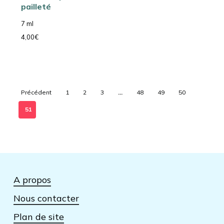
pailleté
7 ml
4,00
€
Précédent
1
2
3
…
48
49
50
51
A propos
Nous contacter
Plan de site