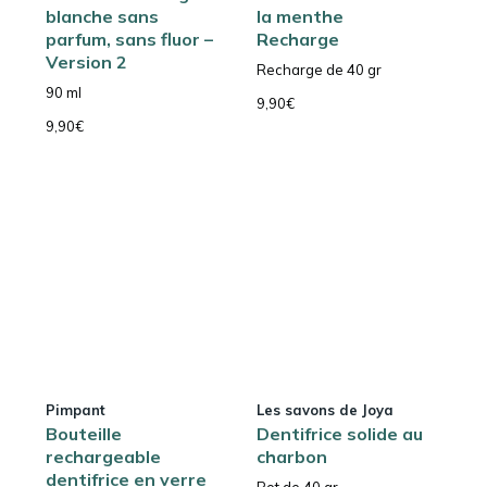
blanche sans
la menthe
parfum, sans fluor –
Recharge
Version 2
Recharge de 40 gr
90 ml
9,90
€
9,90
€
Pimpant
Les savons de Joya
Bouteille
Dentifrice solide au
rechargeable
charbon
dentifrice en verre
Pot de 40 gr