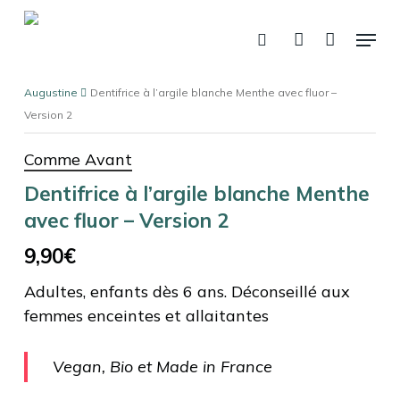
Skip
Menu
to
recherche
account
Panier
Fermer
le
main
panier
content
Augustine
Dentifrice à l’argile blanche Menthe avec fluor –
Version 2
Comme Avant
Dentifrice à l’argile blanche Menthe
avec fluor – Version 2
9,90
€
Adultes, enfants dès 6 ans. Déconseillé aux
femmes enceintes et allaitantes
Vegan, Bio et Made in France