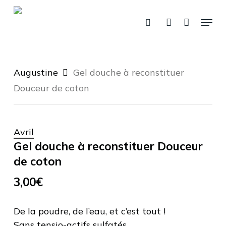
Fermer
Skip
Panier
le
Menu
panier
to
recherche
account
main
content
Augustine
Gel douche à reconstituer
Douceur de coton
Avril
Gel douche à reconstituer Douceur
de coton
3,00
€
De la poudre, de l’eau, et c’est tout !
Sans tensio-actifs sulfatés