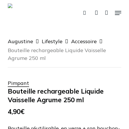
Skip
Menu
to
recherche
account
Panier
Fermer
le
main
panier
content
Augustine
Lifestyle
Accessoire
Bouteille rechargeable Liquide Vaisselle
Agrume 250 ml
Pimpant
Bouteille rechargeable Liquide
Vaisselle Agrume 250 ml
4,90
€
Bouteille réutilisable, en verre + son bouchon-