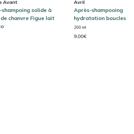
 Avant
Avril
-shampoing solide à
Après-shampooing
e de chanvre Figue lait
hydratation boucles
co
200 ml
9,00
€