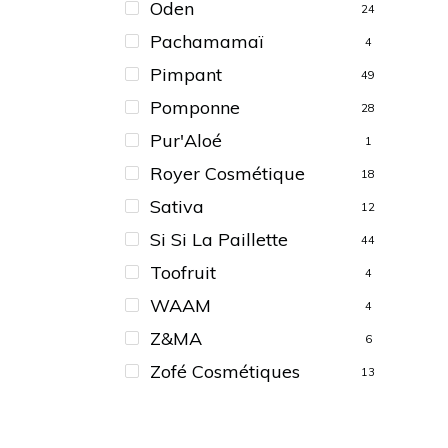
Oden
24
Pachamamaï
4
Pimpant
49
Pomponne
28
Pur'Aloé
1
Royer Cosmétique
18
Sativa
12
Si Si La Paillette
44
Toofruit
4
WAAM
4
Z&MA
6
Zofé Cosmétiques
13