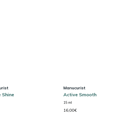
rist
Manucurist
e Shine
Active Smooth
15 ml
16,00
€