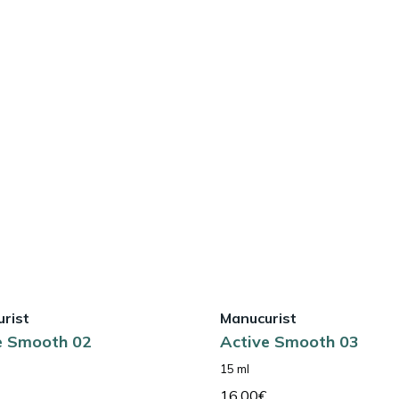
rist
Manucurist
e Smooth 02
Active Smooth 03
15 ml
16,00
€