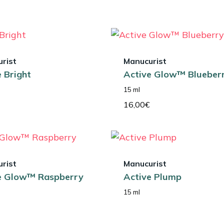
rist
Manucurist
e Bright
Active Glow™ Blueber
15 ml
16,00
€
rist
Manucurist
e Glow™ Raspberry
Active Plump
15 ml