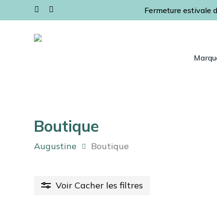
Skip
Fermeture estivale d
facebook
instagram
to
main
content
Marqu
Appuyez sur Entrée pour rechercher ou Ech
Boutique
Augustine
Boutique
Voir
Cacher
les filtres