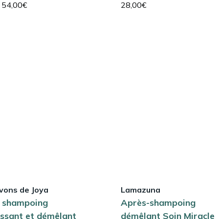
Le
Le
54,00
€
28,00
€
prix
prix
initial
actuel
était :
est :
90,00€.
54,00€.
vons de Joya
Lamazuna
 shampoing
Après-shampoing
issant et démêlant
démêlant Soin Miracle