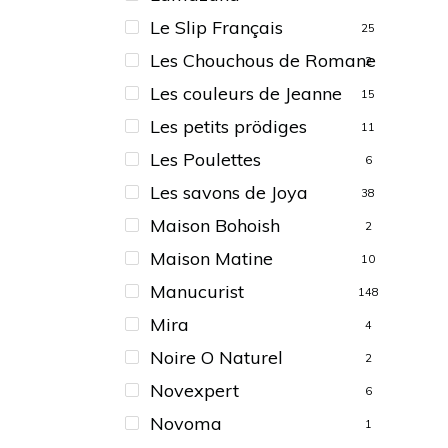
Le Slip Français
25
Les Chouchous de Romane
2
Les couleurs de Jeanne
15
Les petits prödiges
11
Les Poulettes
6
Les savons de Joya
38
Maison Bohoish
2
Maison Matine
10
Manucurist
148
Mira
4
Noire O Naturel
2
Novexpert
6
Novoma
1