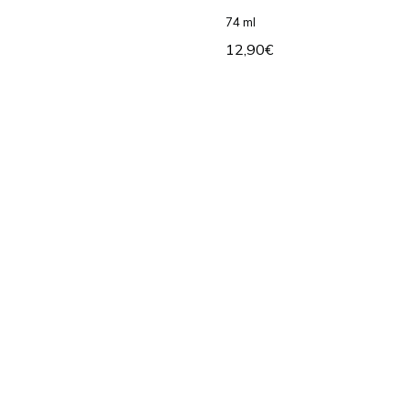
74 ml
12,90
€