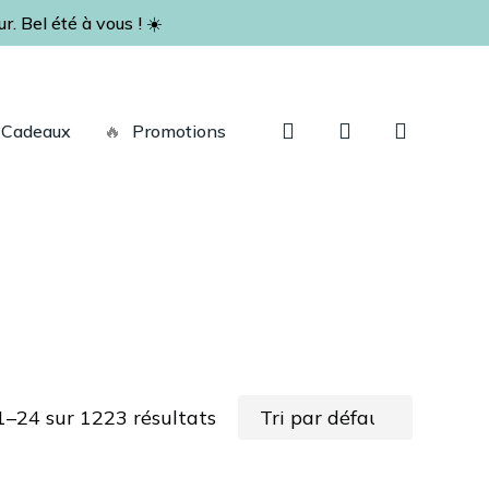
. Bel été à vous ! ☀️
Fermer
le
panier
recherche
account
Cadeaux
🔥
Promotions
1–24 sur 1223 résultats