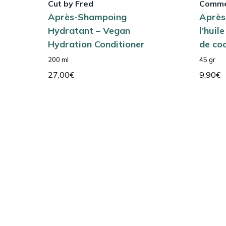
Cut by Fred
Comme
Après-Shampoing
Après
Hydratant – Vegan
l’huil
Hydration Conditioner
de co
200 ml
45 gr
27,00
€
9,90
€