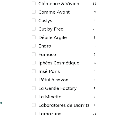
Clémence & Vivien
52
Comme Avant
89
Coslys
4
Cut by Fred
23
Dépile Argile
1
Endro
35
Famaco
3
Iphéos Cosmétique
6
Irisé Paris
4
L'étui à savon
3
La Gentle Factory
1
La Minette
7
 •
Laboratoires de Biarritz
4
Lamazuna
21