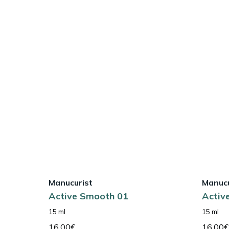
Manucurist
Manucu
Active Smooth 01
Activ
15 ml
15 ml
16,00
€
16,00
€