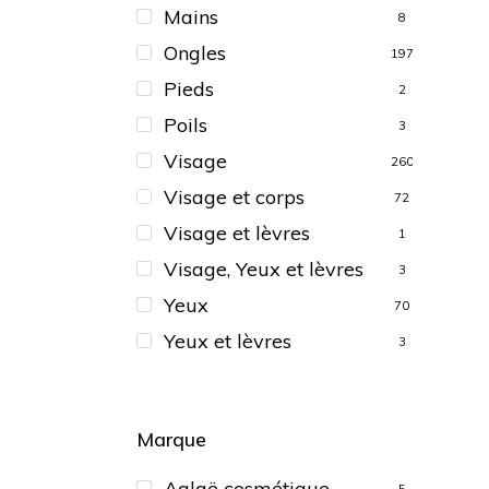
Mains
8
Ongles
197
Pieds
2
Poils
3
Visage
260
Visage et corps
72
Visage et lèvres
1
Visage, Yeux et lèvres
3
Yeux
70
Yeux et lèvres
3
Marque
Aglaë cosmétique