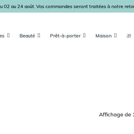
u 02 au 24 août. Vos commandes seront traitées à notre retour
Panier
es
Beauté
Prêt-à-porter
Maison
🎁
ap pour fermer
Affichage de 