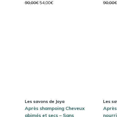
Le
Le
90,00
€
54,00
€
90,00
€
prix
prix
initial
actuel
était :
est :
90,00€.
54,00€.
Les savons de Joya
Les sa
Après shampoing Cheveux
Après
abimés et secs – Sans
nourr